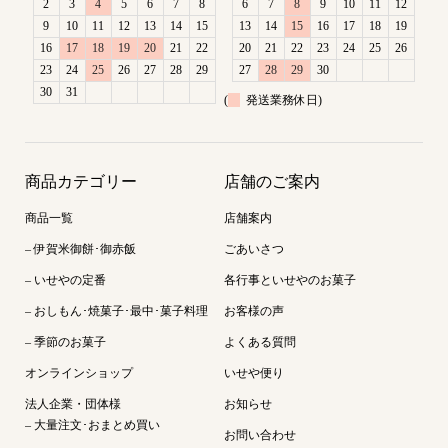
2
3
4
5
6
7
8
6
7
8
9
10
11
12
9
10
11
12
13
14
15
13
14
15
16
17
18
19
16
17
18
19
20
21
22
20
21
22
23
24
25
26
23
24
25
26
27
28
29
27
28
29
30
30
31
(
発送業務休日)
商品カテゴリー
店舗のご案内
商品一覧
店舗案内
– 伊賀米御餅･御赤飯
ごあいさつ
– いせやの定番
各行事といせやのお菓子
– おしもん･焼菓子･最中･菓子料理
お客様の声
– 季節のお菓子
よくある質問
オンラインショップ
いせや便り
法人企業・団体様
お知らせ
– 大量注文･おまとめ買い
お問い合わせ