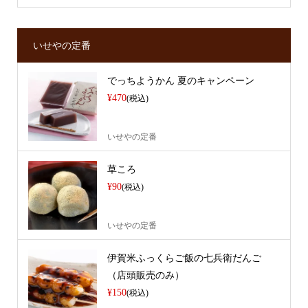
いせやの定番
でっちようかん 夏のキャンペーン
¥470
(税込)
いせやの定番
草ころ
¥90
(税込)
いせやの定番
伊賀米ふっくらご飯の七兵衛だんご
（店頭販売のみ）
¥150
(税込)