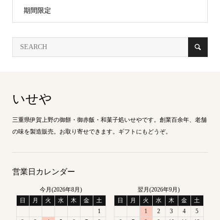
期間限定
いせや
三重県伊賀上野の御餅・御赤飯・和菓子処いせやです。創業百余年、老舗
の味を製造販売。お取り寄せできます。ギフトにもどうぞ。
営業日カレンダー
今月(2026年8月)
翌月(2026年9月)
日
月
火
水
木
金
土
日
月
火
水
木
金
土
1
1
2
3
4
5