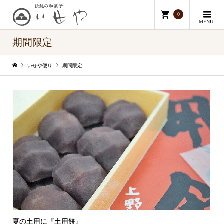
0
MENU
期間限定
いせや便り
期間限定
夏の土用に『土用餅』