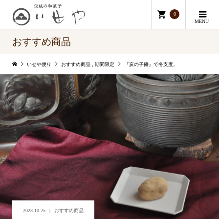
0
MENU
おすすめ商品
いせや便り
おすすめ商品
,
期間限定
『亥の子餅』で冬支度。
2023.10.25
おすすめ商品