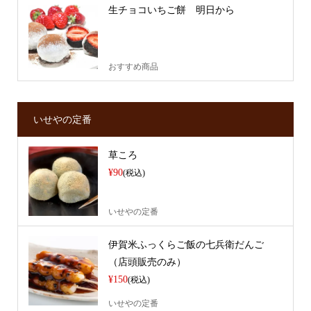
生チョコいちご餅 明日から
おすすめ商品
いせやの定番
草ころ
¥90
(税込)
いせやの定番
伊賀米ふっくらご飯の七兵衛だんご
（店頭販売のみ）
¥150
(税込)
いせやの定番