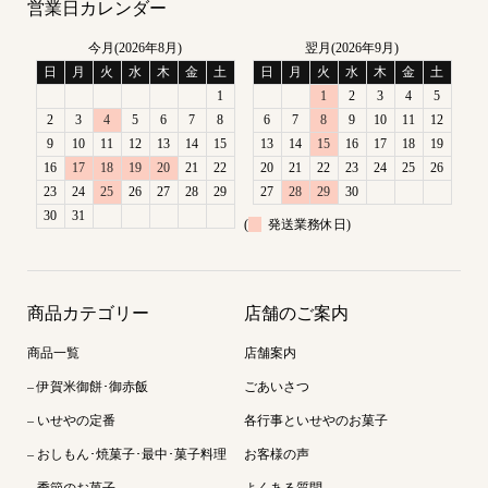
営業日カレンダー
今月(2026年8月)
翌月(2026年9月)
日
月
火
水
木
金
土
日
月
火
水
木
金
土
1
1
2
3
4
5
2
3
4
5
6
7
8
6
7
8
9
10
11
12
9
10
11
12
13
14
15
13
14
15
16
17
18
19
16
17
18
19
20
21
22
20
21
22
23
24
25
26
23
24
25
26
27
28
29
27
28
29
30
30
31
(
発送業務休日)
商品カテゴリー
店舗のご案内
商品一覧
店舗案内
– 伊賀米御餅･御赤飯
ごあいさつ
– いせやの定番
各行事といせやのお菓子
– おしもん･焼菓子･最中･菓子料理
お客様の声
– 季節のお菓子
よくある質問