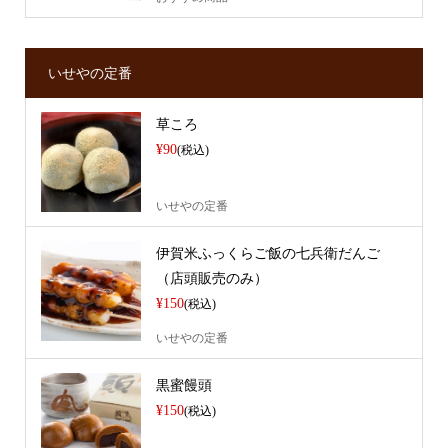
いせやの定番
草ころ
¥90
(税込)
いせやの定番
伊賀米ふっくらご飯の七兵衛だんご
（店頭販売のみ）
¥150
(税込)
いせやの定番
黒蜜饅頭
¥150
(税込)