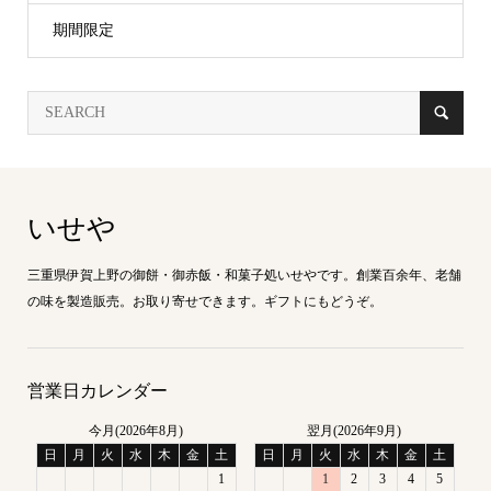
期間限定
いせや
三重県伊賀上野の御餅・御赤飯・和菓子処いせやです。創業百余年、老舗
の味を製造販売。お取り寄せできます。ギフトにもどうぞ。
営業日カレンダー
今月(2026年8月)
翌月(2026年9月)
日
月
火
水
木
金
土
日
月
火
水
木
金
土
1
1
2
3
4
5