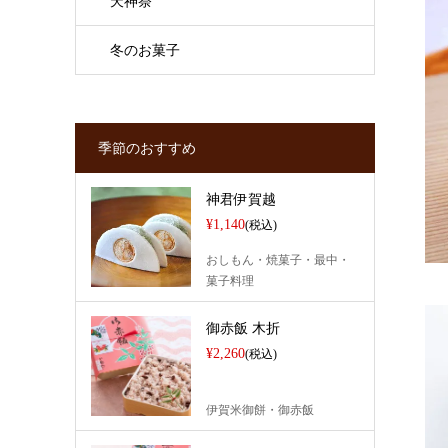
天神祭
冬のお菓子
季節のおすすめ
神君伊賀越
¥1,140
(税込)
おしもん・焼菓子・最中・
菓子料理
御赤飯 木折
¥2,260
(税込)
伊賀米御餅・御赤飯