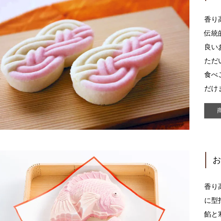
香り
伝統
良い
ただ
食べ
だけ
お
香り
に型
餡と