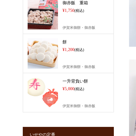
御赤飯 重箱
¥1,750
(税込)
伊賀米御餅・御赤飯
餅
¥1,200
(税込)
伊賀米御餅・御赤飯
一升背負い餅
¥5,000
(税込)
伊賀米御餅・御赤飯
いせやの定番