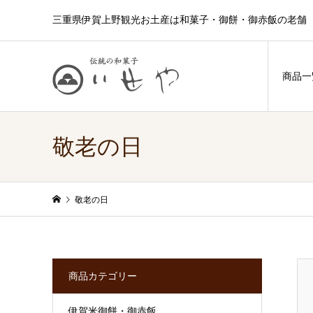
三重県伊賀上野観光お土産は和菓子・御餅・御赤飯の老舗 
商品一
敬老の日
敬老の日
商品カテゴリー
伊賀米御餅・御赤飯