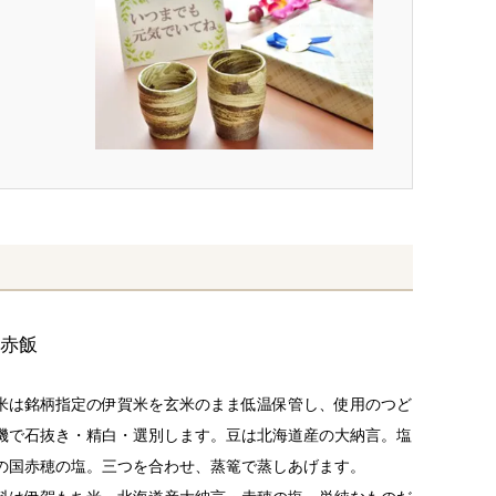
御赤飯
米は銘柄指定の伊賀米を玄米のまま低温保管し、使用のつど
機で石抜き・精白・選別します。豆は北海道産の大納言。塩
の国赤穂の塩。三つを合わせ、蒸篭で蒸しあげます。