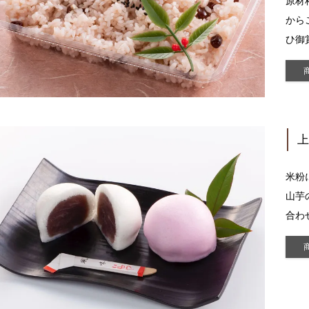
原材
から
ひ御
米粉
山芋
合わ