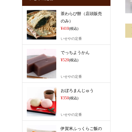
茶わらび餅（店頭販売
のみ）
¥410
(税込)
いせやの定番
でっちようかん
¥520
(税込)
いせやの定番
おぼろまんじゅう
¥350
(税込)
いせやの定番
伊賀米ふっくらご飯の