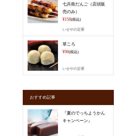
七兵衛だんご（店頭販
売のみ）
¥150
(税込)
いせやの定番
草ころ
¥90
(税込)
いせやの定番
おすすめ記事
『夏のでっちようかん
キャンペーン』