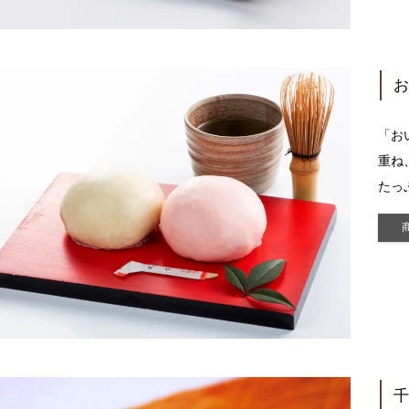
「お
重ね
たっ