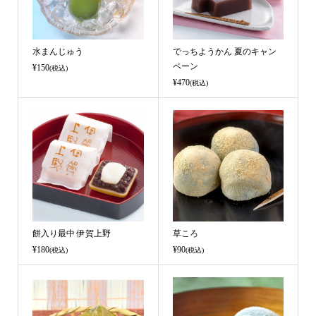
水まんじゅう
でっちようかん 夏のキャン
ペーン
¥150
(税込)
¥470
(税込)
餅入り最中 伊賀上野
草ころ
¥180
¥90
(税込)
(税込)