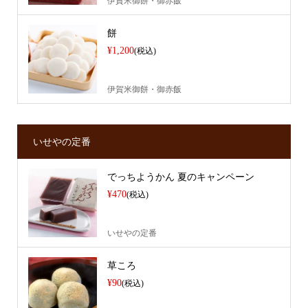
伊賀米御餅・御赤飯
餅
¥1,200
(税込)
伊賀米御餅・御赤飯
いせやの定番
でっちようかん 夏のキャンペーン
¥470
(税込)
いせやの定番
草ころ
¥90
(税込)