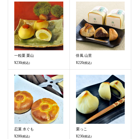
一粒栗 栗山
俳風 山里
¥230
¥220
(税込)
(税込)
忍菓 水ぐも
栗っこ
¥200
¥230
(税込)
(税込)