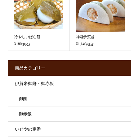
冷やしいばら餅
神君伊賀越
¥180
¥1,140
(税込)
(税込)
商品カテゴリー
伊賀米御餅・御赤飯
御餅
御赤飯
いせやの定番