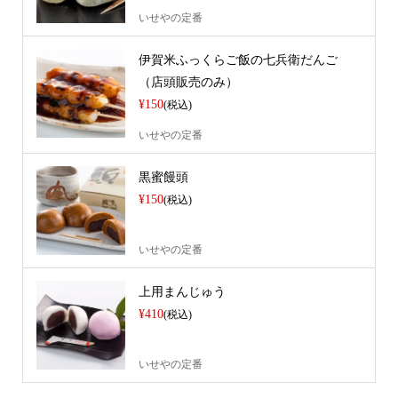
いせやの定番
伊賀米ふっくらご飯の七兵衛だんご
（店頭販売のみ）
¥150
(税込)
いせやの定番
黒蜜饅頭
¥150
(税込)
いせやの定番
上用まんじゅう
¥410
(税込)
いせやの定番