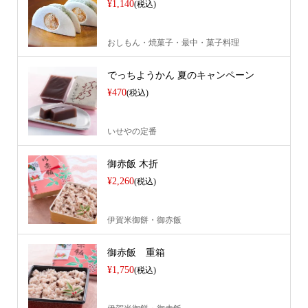
¥1,140
(税込)
おしもん・焼菓子・最中・菓子料理
でっちようかん 夏のキャンペーン
¥470
(税込)
いせやの定番
御赤飯 木折
¥2,260
(税込)
伊賀米御餅・御赤飯
御赤飯 重箱
¥1,750
(税込)