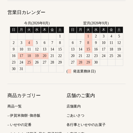
営業日カレンダー
今月(2026年8月)
翌月(2026年9月)
日
月
火
水
木
金
土
日
月
火
水
木
金
土
1
1
2
3
4
5
2
3
4
5
6
7
8
6
7
8
9
10
11
12
9
10
11
12
13
14
15
13
14
15
16
17
18
19
16
17
18
19
20
21
22
20
21
22
23
24
25
26
23
24
25
26
27
28
29
27
28
29
30
30
31
(
発送業務休日)
商品カテゴリー
店舗のご案内
商品一覧
店舗案内
– 伊賀米御餅･御赤飯
ごあいさつ
– いせやの定番
各行事といせやのお菓子