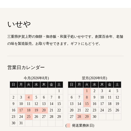
いせや
三重県伊賀上野の御餅・御赤飯・和菓子処いせやです。創業百余年、老舗
の味を製造販売。お取り寄せできます。ギフトにもどうぞ。
営業日カレンダー
今月(2026年8月)
翌月(2026年9月)
日
月
火
水
木
金
土
日
月
火
水
木
金
土
1
1
2
3
4
5
2
3
4
5
6
7
8
6
7
8
9
10
11
12
9
10
11
12
13
14
15
13
14
15
16
17
18
19
16
17
18
19
20
21
22
20
21
22
23
24
25
26
23
24
25
26
27
28
29
27
28
29
30
30
31
(
発送業務休日)