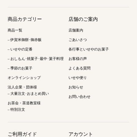
商品カテゴリー
店舗のご案内
商品一覧
店舗案内
– 伊賀米御餅･御赤飯
ごあいさつ
– いせやの定番
各行事といせやのお菓子
– おしもん･焼菓子･最中･菓子料理
お客様の声
– 季節のお菓子
よくある質問
オンラインショップ
いせや便り
法人企業・団体様
お知らせ
– 大量注文･おまとめ買い
お問い合わせ
お茶会・茶道教室様
– 特別注文
ご利用ガイド
アカウント