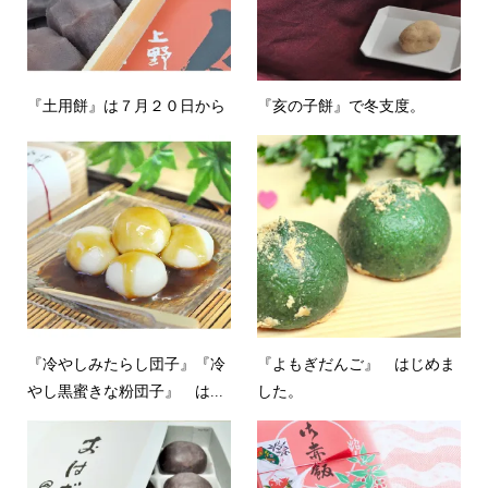
『土用餅』は７月２０日から
『亥の子餅』で冬支度。
『冷やしみたらし団子』『冷
『よもぎだんご』 はじめま
やし黒蜜きな粉団子』 は...
した。