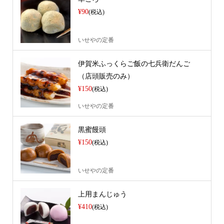
¥90
(税込)
いせやの定番
伊賀米ふっくらご飯の七兵衛だんご
（店頭販売のみ）
¥150
(税込)
いせやの定番
黒蜜饅頭
¥150
(税込)
いせやの定番
上用まんじゅう
¥410
(税込)