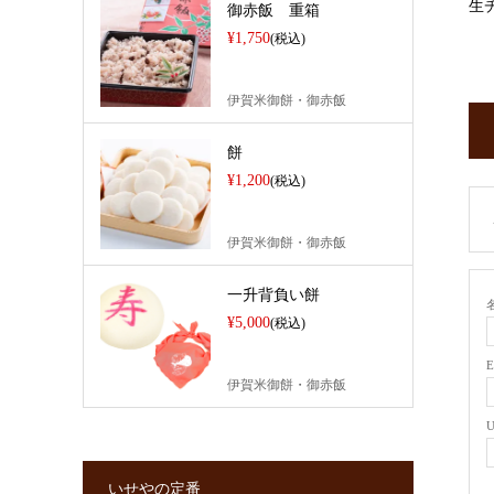
生
御赤飯 重箱
¥1,750
(税込)
伊賀米御餅・御赤飯
餅
¥1,200
(税込)
伊賀米御餅・御赤飯
一升背負い餅
名
¥5,000
(税込)
伊賀米御餅・御赤飯
いせやの定番