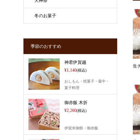
天神祭
冬のお菓子
季節のおすすめ
神君伊賀越
生
¥1,140
(税込)
おしもん・焼菓子・最中・
菓子料理
御赤飯 木折
¥2,260
(税込)
伊賀米御餅・御赤飯