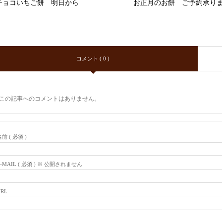
チョコいちご餅 明日から
お正月のお餅 ご予約承り
コメント ( 0 )
この記事へのコメントはありません。
前 ( 必須 )
E-MAIL ( 必須 ) ※ 公開されません
URL