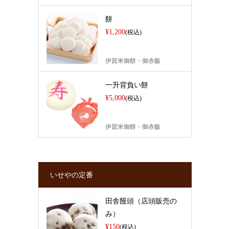
餅
¥1,200
(税込)
伊賀米御餅・御赤飯
一升背負い餅
¥5,000
(税込)
伊賀米御餅・御赤飯
いせやの定番
田舎饅頭（店頭販売の
み）
¥150
(税込)