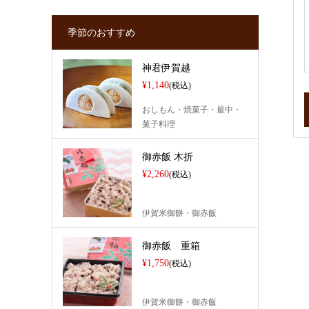
季節のおすすめ
神君伊賀越
¥1,140
(税込)
おしもん・焼菓子・最中・
菓子料理
御赤飯 木折
¥2,260
(税込)
伊賀米御餅・御赤飯
御赤飯 重箱
¥1,750
(税込)
伊賀米御餅・御赤飯