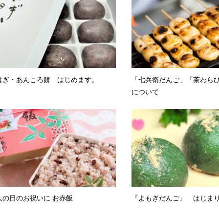
はぎ・あんころ餅 はじめます。
「七兵衛だんご」「茶わら
について
人の日のお祝いに お赤飯
『よもぎだんご』 はじま