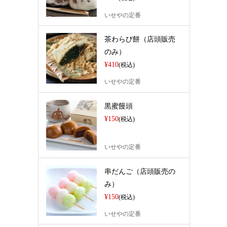
いせやの定番
茶わらび餅（店頭販売
のみ）
¥410
(税込)
いせやの定番
黒蜜饅頭
¥150
(税込)
いせやの定番
串だんご（店頭販売の
み）
¥150
(税込)
いせやの定番