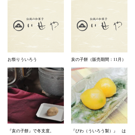
お祭りういろう
亥の子餅（販売期間：11月）
『亥の子餅』で冬支度。
『びわ（ういろう製）』 は