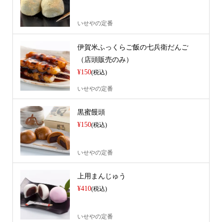
いせやの定番
伊賀米ふっくらご飯の七兵衛だんご
（店頭販売のみ）
¥150
(税込)
いせやの定番
黒蜜饅頭
¥150
(税込)
いせやの定番
上用まんじゅう
¥410
(税込)
いせやの定番