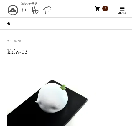
0
MENU
2019.05.18
kkfw-03