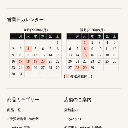
営業日カレンダー
今月(2026年8月)
翌月(2026年9月)
日
月
火
水
木
金
土
日
月
火
水
木
金
土
1
1
2
3
4
5
2
3
4
5
6
7
8
6
7
8
9
10
11
12
9
10
11
12
13
14
15
13
14
15
16
17
18
19
16
17
18
19
20
21
22
20
21
22
23
24
25
26
23
24
25
26
27
28
29
27
28
29
30
30
31
(
発送業務休日)
商品カテゴリー
店舗のご案内
商品一覧
店舗案内
– 伊賀米御餅･御赤飯
ごあいさつ
– いせやの定番
各行事といせやのお菓子