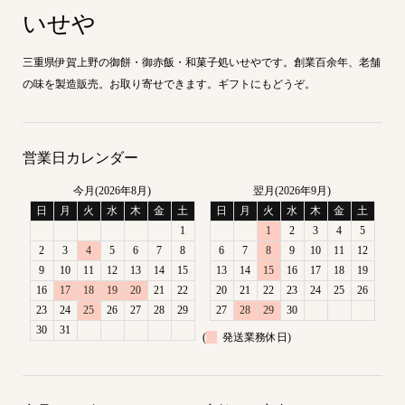
いせや
三重県伊賀上野の御餅・御赤飯・和菓子処いせやです。創業百余年、老舗
の味を製造販売。お取り寄せできます。ギフトにもどうぞ。
営業日カレンダー
今月(2026年8月)
翌月(2026年9月)
日
月
火
水
木
金
土
日
月
火
水
木
金
土
1
1
2
3
4
5
2
3
4
5
6
7
8
6
7
8
9
10
11
12
9
10
11
12
13
14
15
13
14
15
16
17
18
19
16
17
18
19
20
21
22
20
21
22
23
24
25
26
23
24
25
26
27
28
29
27
28
29
30
30
31
(
発送業務休日)