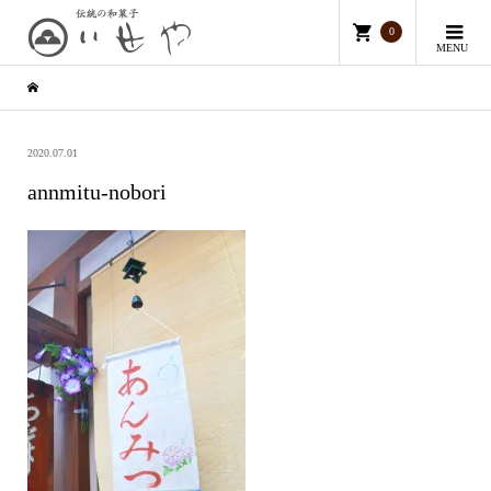
0
MENU
2020.07.01
annmitu-nobori