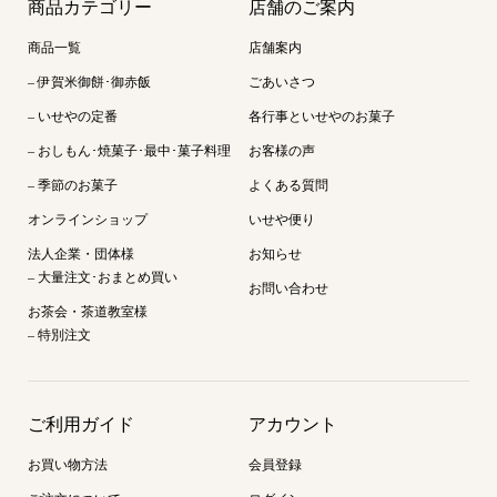
商品カテゴリー
店舗のご案内
商品一覧
店舗案内
– 伊賀米御餅･御赤飯
ごあいさつ
– いせやの定番
各行事といせやのお菓子
– おしもん･焼菓子･最中･菓子料理
お客様の声
– 季節のお菓子
よくある質問
オンラインショップ
いせや便り
法人企業・団体様
お知らせ
– 大量注文･おまとめ買い
お問い合わせ
お茶会・茶道教室様
– 特別注文
ご利用ガイド
アカウント
お買い物方法
会員登録