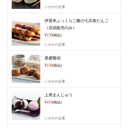
いせやの定番
伊賀米ふっくらご飯の七兵衛だんご
（店頭販売のみ）
¥150
(税込)
いせやの定番
黒蜜饅頭
¥150
(税込)
いせやの定番
上用まんじゅう
¥410
(税込)
いせやの定番