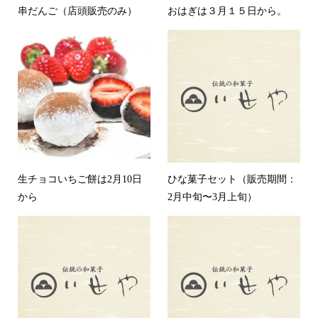
串だんご（店頭販売のみ）
おはぎは３月１５日から。
生チョコいちご餅は2月10日
ひな菓子セット（販売期間：
から
2月中旬〜3月上旬）