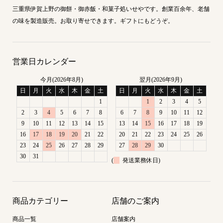
三重県伊賀上野の御餅・御赤飯・和菓子処いせやです。創業百余年、老舗
の味を製造販売。お取り寄せできます。ギフトにもどうぞ。
営業日カレンダー
今月(2026年8月)
翌月(2026年9月)
日
月
火
水
木
金
土
日
月
火
水
木
金
土
1
1
2
3
4
5
2
3
4
5
6
7
8
6
7
8
9
10
11
12
9
10
11
12
13
14
15
13
14
15
16
17
18
19
16
17
18
19
20
21
22
20
21
22
23
24
25
26
23
24
25
26
27
28
29
27
28
29
30
30
31
(
発送業務休日)
商品カテゴリー
店舗のご案内
商品一覧
店舗案内