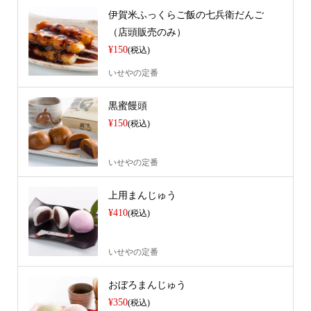
伊賀米ふっくらご飯の七兵衛だんご
（店頭販売のみ）
¥150
(税込)
いせやの定番
黒蜜饅頭
¥150
(税込)
いせやの定番
上用まんじゅう
¥410
(税込)
いせやの定番
おぼろまんじゅう
¥350
(税込)