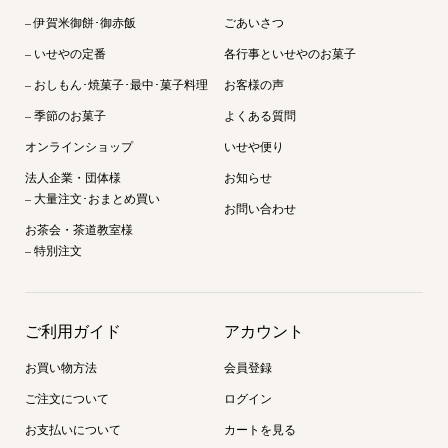
– 伊賀米御餅･御赤飯
ごあいさつ
– いせやの定番
各行事といせやのお菓子
– おしもん･焼菓子･最中･菓子料理
お客様の声
– 季節のお菓子
よくある質問
オンラインショップ
いせや便り
法人企業・団体様
お知らせ
– 大量注文･おまとめ買い
お問い合わせ
お茶会・茶道教室様
– 特別注文
ご利用ガイド
アカウント
お買い物方法
会員登録
ご注文について
ログイン
お支払いについて
カートを見る