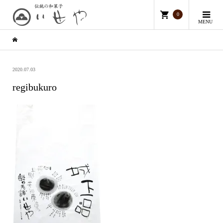
0
MENU
2020.07.03
regibukuro